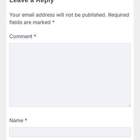
Your email address will not be published.
Required
fields are marked
*
Comment
*
Name
*