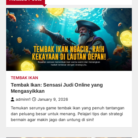
TEMBAK IKAN
Tembak Ikan: Sensasi Judi Online yang
Mengasyikkan
adminn1
January 9, 2026
Temukan serunya game tembak ikan yang penuh tantangan
dan peluang besar untuk menang. Pelajari tips dan strategi
bermain agar makin jago dan untung di sini!