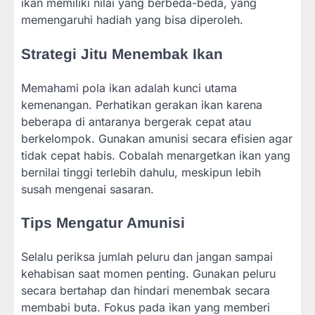
ikan memiliki nilai yang berbeda-beda, yang
memengaruhi hadiah yang bisa diperoleh.
Strategi Jitu Menembak Ikan
Memahami pola ikan adalah kunci utama
kemenangan. Perhatikan gerakan ikan karena
beberapa di antaranya bergerak cepat atau
berkelompok. Gunakan amunisi secara efisien agar
tidak cepat habis. Cobalah menargetkan ikan yang
bernilai tinggi terlebih dahulu, meskipun lebih
susah mengenai sasaran.
Tips Mengatur Amunisi
Selalu periksa jumlah peluru dan jangan sampai
kehabisan saat momen penting. Gunakan peluru
secara bertahap dan hindari menembak secara
membabi buta. Fokus pada ikan yang memberi