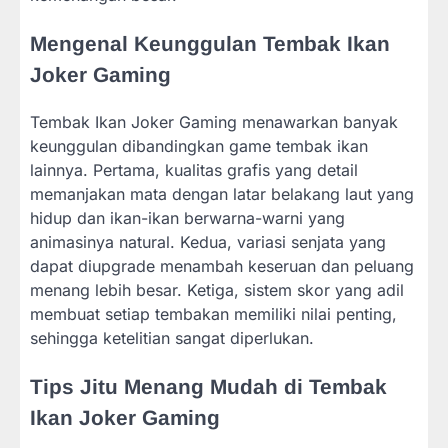
Mengenal Keunggulan Tembak Ikan
Joker Gaming
Tembak Ikan Joker Gaming menawarkan banyak
keunggulan dibandingkan game tembak ikan
lainnya. Pertama, kualitas grafis yang detail
memanjakan mata dengan latar belakang laut yang
hidup dan ikan-ikan berwarna-warni yang
animasinya natural. Kedua, variasi senjata yang
dapat diupgrade menambah keseruan dan peluang
menang lebih besar. Ketiga, sistem skor yang adil
membuat setiap tembakan memiliki nilai penting,
sehingga ketelitian sangat diperlukan.
Tips Jitu Menang Mudah di Tembak
Ikan Joker Gaming