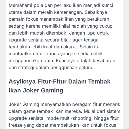
Memahami pola dan perilaku ikan menjadi kunci
utama dalam meraih kemenangan. Sebaiknya
pemain fokus menembak ikan yang berukuran
sedang karena memiliki nilai hadiah yang cukup
dan lebih mudah ditembak. Jangan lupa untuk
upgrade senjata secara bijak agar tenaga
tembakan lebih kuat dan akurat. Selain itu,
manfaatkan fitur bonus yang tersedia untuk
menggandakan poin. Kuncinya adalah kesabaran
dan strategi dalam penggunaan peluru.
Asyiknya Fitur-Fitur Dalam Tembak
Ikan Joker Gaming
Joker Gaming menyematkan beragam fitur menarik
dalam game tembak ikan mereka. Mulai dari sistem
upgrade senjata, mode multi-shooting, hingga fitur
freeze yang dapat membekukan ikan untuk fokus