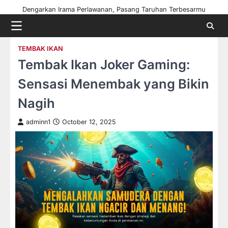
Dengarkan Irama Perlawanan, Pasang Taruhan Terbesarmu
TEMBAK IKAN
Tembak Ikan Joker Gaming:
Sensasi Menembak yang Bikin
Nagih
adminn1
October 12, 2025