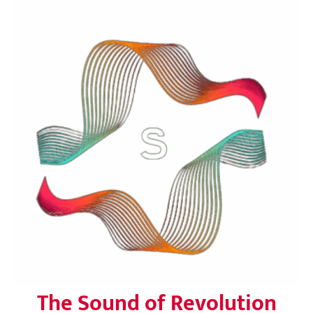
Skip
to
content
The Sound of Revolution