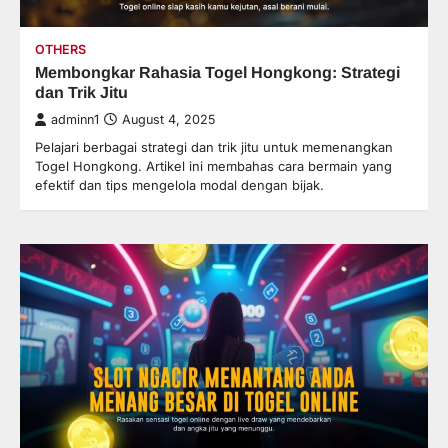
OTHERS
Membongkar Rahasia Togel Hongkong: Strategi
dan Trik Jitu
adminn1
August 4, 2025
Pelajari berbagai strategi dan trik jitu untuk memenangkan
Togel Hongkong. Artikel ini membahas cara bermain yang
efektif dan tips mengelola modal dengan bijak.