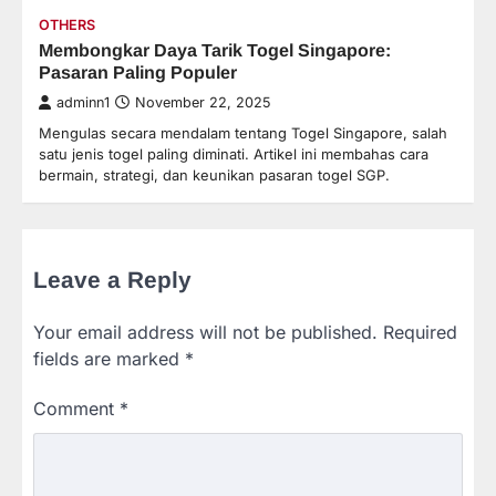
OTHERS
Membongkar Daya Tarik Togel Singapore:
Pasaran Paling Populer
adminn1
November 22, 2025
Mengulas secara mendalam tentang Togel Singapore, salah
satu jenis togel paling diminati. Artikel ini membahas cara
bermain, strategi, dan keunikan pasaran togel SGP.
Leave a Reply
Your email address will not be published.
Required
fields are marked
*
Comment
*