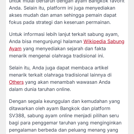
untuk mulai bertaruh dengan ayam Bangkok favorit
Anda. Selain itu, platform ini juga menyediakan
akses mudah dan aman sehingga pemain dapat
fokus pada strategi dan keseruan permainan.
Untuk informasi lebih lanjut terkait sabung ayam,
Anda bisa mengunjungi halaman
Wikipedia Sabung
Ayam
yang menyediakan sejarah dan fakta
menarik mengenai olahraga tradisional ini.
Selain itu, Anda juga dapat membaca artikel
menarik terkait olahraga tradisional lainnya di
Others
yang akan menambah wawasan Anda
dalam dunia taruhan online.
Dengan segala keunggulan dan kemudahan yang
ditawarkan oleh ayam Bangkok dan platform
SV388, sabung ayam online menjadi pilihan seru
bagi para penggemar taruhan yang menginginkan
pengalaman berbeda dan peluang menang yang