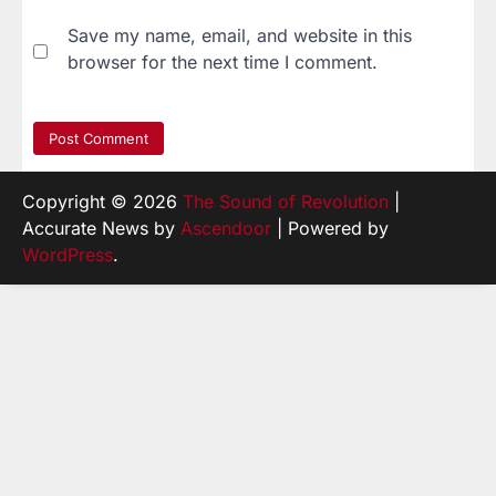
Save my name, email, and website in this
browser for the next time I comment.
Copyright © 2026
The Sound of Revolution
|
Accurate News by
Ascendoor
| Powered by
WordPress
.