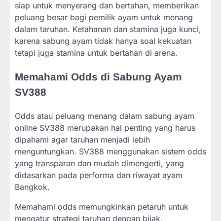
siap untuk menyerang dan bertahan, memberikan
peluang besar bagi pemilik ayam untuk menang
dalam taruhan. Ketahanan dan stamina juga kunci,
karena sabung ayam tidak hanya soal kekuatan
tetapi juga stamina untuk bertahan di arena.
Memahami Odds di Sabung Ayam
SV388
Odds atau peluang menang dalam sabung ayam
online SV388 merupakan hal penting yang harus
dipahami agar taruhan menjadi lebih
menguntungkan. SV388 menggunakan sistem odds
yang transparan dan mudah dimengerti, yang
didasarkan pada performa dan riwayat ayam
Bangkok.
Memahami odds memungkinkan petaruh untuk
mengatur strategi taruhan dengan bijak,