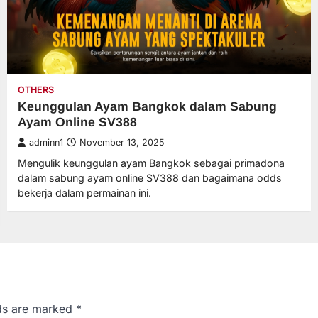
OTHERS
Keunggulan Ayam Bangkok dalam Sabung
Ayam Online SV388
adminn1
November 13, 2025
Mengulik keunggulan ayam Bangkok sebagai primadona
dalam sabung ayam online SV388 dan bagaimana odds
bekerja dalam permainan ini.
lds are marked
*