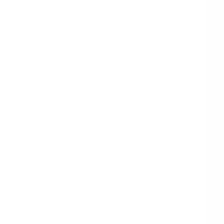
Skip
to
content