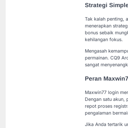
Strategi Simp
Tak kalah penting,
menerapkan strateg
bonus sebaik mungk
kehilangan fokus.
Mengasah kemampua
permainan. CQ9 Arc
sangat menyenangk
Peran Maxwin7
Maxwin77 login men
Dengan satu akun, p
repot proses regist
pengalaman bermain
Jika Anda tertarik 