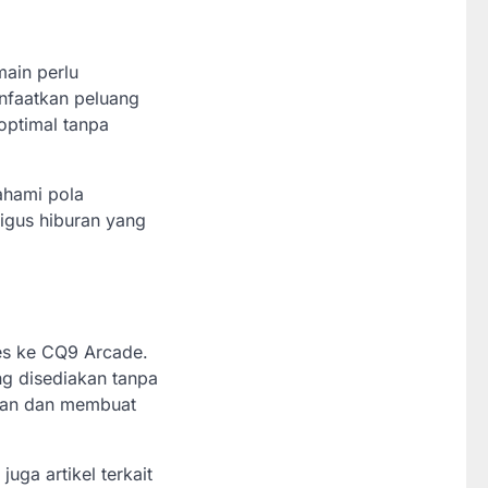
ain perlu
nfaatkan peluang
optimal tanpa
hami pola
igus hiburan yang
es ke CQ9 Arcade.
ng disediakan tanpa
manan dan membuat
uga artikel terkait