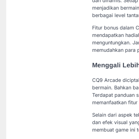
dan dinamis. Setia
menjadikan bermain
berbagai level tant
Fitur bonus dalam 
mendapatkan hadiah
menguntungkan. Ja
memudahkan para p
Menggali Lebi
CQ9 Arcade dicipta
bermain. Bahkan ba
Terdapat panduan 
memanfaatkan fitur
Selain dari aspek 
dan efek visual ya
membuat game ini te