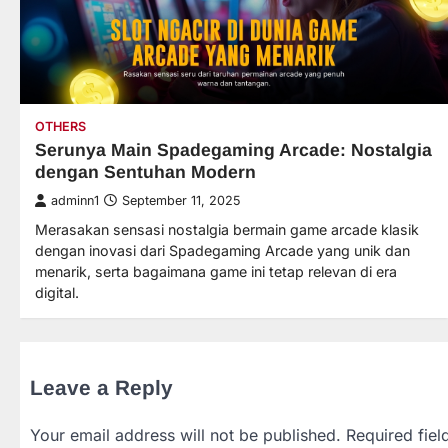
OTHERS
Serunya Main Spadegaming Arcade: Nostalgia
dengan Sentuhan Modern
adminn1
September 11, 2025
Merasakan sensasi nostalgia bermain game arcade klasik
dengan inovasi dari Spadegaming Arcade yang unik dan
menarik, serta bagaimana game ini tetap relevan di era
digital.
Leave a Reply
Your email address will not be published.
Required fie