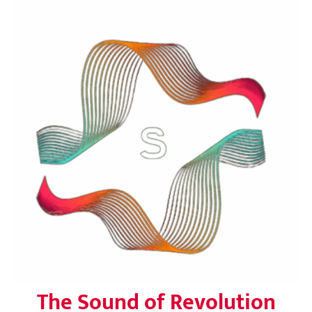
Skip
to
content
The Sound of Revolution