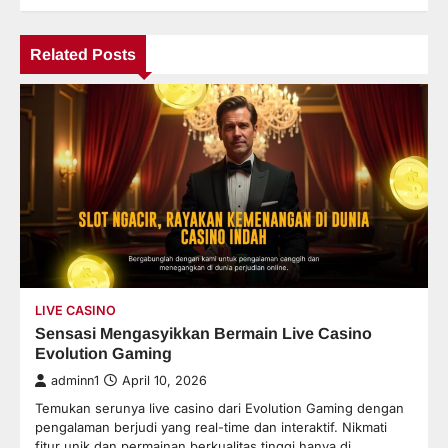
Related Posts
LIVE CASINO
Sensasi Mengasyikkan Bermain Live Casino
Evolution Gaming
adminn1
April 10, 2026
Temukan serunya live casino dari Evolution Gaming dengan
pengalaman berjudi yang real-time dan interaktif. Nikmati
fitur unik dan permainan berkualitas tinggi hanya di