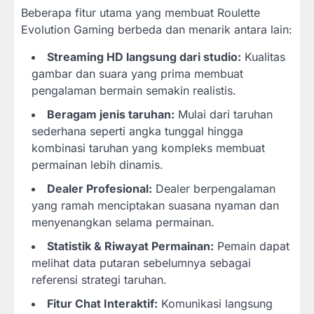
Beberapa fitur utama yang membuat Roulette
Evolution Gaming berbeda dan menarik antara lain:
Streaming HD langsung dari studio:
Kualitas
gambar dan suara yang prima membuat
pengalaman bermain semakin realistis.
Beragam jenis taruhan:
Mulai dari taruhan
sederhana seperti angka tunggal hingga
kombinasi taruhan yang kompleks membuat
permainan lebih dinamis.
Dealer Profesional:
Dealer berpengalaman
yang ramah menciptakan suasana nyaman dan
menyenangkan selama permainan.
Statistik & Riwayat Permainan:
Pemain dapat
melihat data putaran sebelumnya sebagai
referensi strategi taruhan.
Fitur Chat Interaktif:
Komunikasi langsung