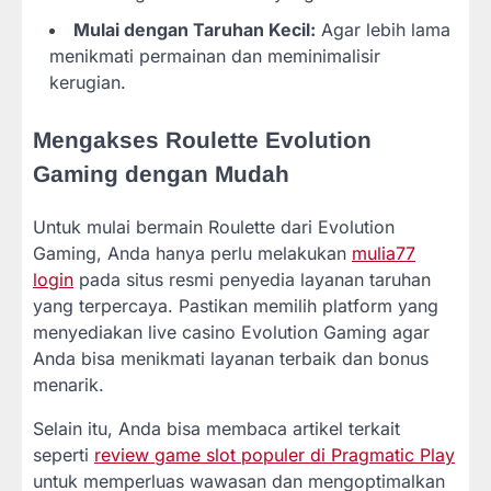
Mulai dengan Taruhan Kecil:
Agar lebih lama
menikmati permainan dan meminimalisir
kerugian.
Mengakses Roulette Evolution
Gaming dengan Mudah
Untuk mulai bermain Roulette dari Evolution
Gaming, Anda hanya perlu melakukan
mulia77
login
pada situs resmi penyedia layanan taruhan
yang terpercaya. Pastikan memilih platform yang
menyediakan live casino Evolution Gaming agar
Anda bisa menikmati layanan terbaik dan bonus
menarik.
Selain itu, Anda bisa membaca artikel terkait
seperti
review game slot populer di Pragmatic Play
untuk memperluas wawasan dan mengoptimalkan