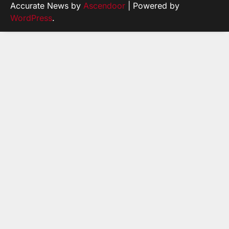
Accurate News by
Ascendoor
| Powered by
WordPress
.