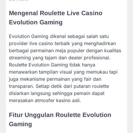
Mengenal Roulette Live Casino
Evolution Gaming
Evolution Gaming dikenal sebagai salah satu
provider live casino terbaik yang menghadirkan
berbagai permainan meja populer dengan kualitas
streaming yang tajam dan dealer profesional.
Roulette Evolution Gaming tidak hanya
menawarkan tampilan visual yang memukau tapi
juga mekanisme permainan yang fair dan
transparan. Setiap detik dari putaran roulette
disiarkan langsung sehingga pemain dapat
merasakan atmosfer kasino asli.
Fitur Unggulan Roulette Evolution
Gaming