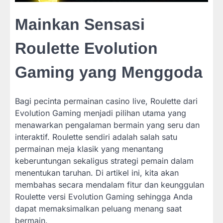
Mainkan Sensasi
Roulette Evolution
Gaming yang Menggoda
Bagi pecinta permainan casino live, Roulette dari
Evolution Gaming menjadi pilihan utama yang
menawarkan pengalaman bermain yang seru dan
interaktif. Roulette sendiri adalah salah satu
permainan meja klasik yang menantang
keberuntungan sekaligus strategi pemain dalam
menentukan taruhan. Di artikel ini, kita akan
membahas secara mendalam fitur dan keunggulan
Roulette versi Evolution Gaming sehingga Anda
dapat memaksimalkan peluang menang saat
bermain.