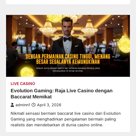
LIVE CASINO
Evolution Gaming: Raja Live Casino dengan
Baccarat Memikat
adminn1
April 3, 2026
Nikmati sensasi bermain baccarat live casino dari Evolution
Gaming yang menghadirkan pengalaman bermain paling
realistis dan mendebarkan di dunia casino online.