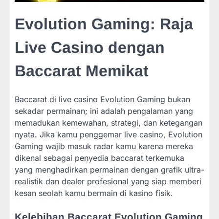
Evolution Gaming: Raja
Live Casino dengan
Baccarat Memikat
Baccarat di live casino Evolution Gaming bukan
sekadar permainan; ini adalah pengalaman yang
memadukan kemewahan, strategi, dan ketegangan
nyata. Jika kamu penggemar live casino, Evolution
Gaming wajib masuk radar kamu karena mereka
dikenal sebagai penyedia baccarat terkemuka
yang menghadirkan permainan dengan grafik ultra-
realistik dan dealer profesional yang siap memberi
kesan seolah kamu bermain di kasino fisik.
Kelebihan Baccarat Evolution Gaming