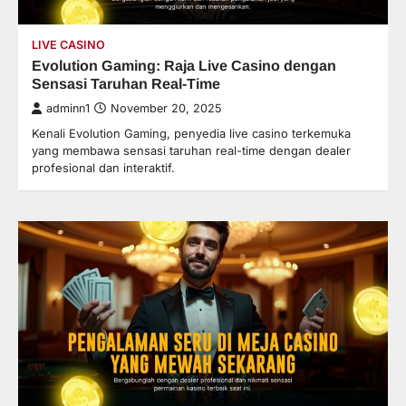
LIVE CASINO
Evolution Gaming: Raja Live Casino dengan
Sensasi Taruhan Real-Time
adminn1
November 20, 2025
Kenali Evolution Gaming, penyedia live casino terkemuka
yang membawa sensasi taruhan real-time dengan dealer
profesional dan interaktif.