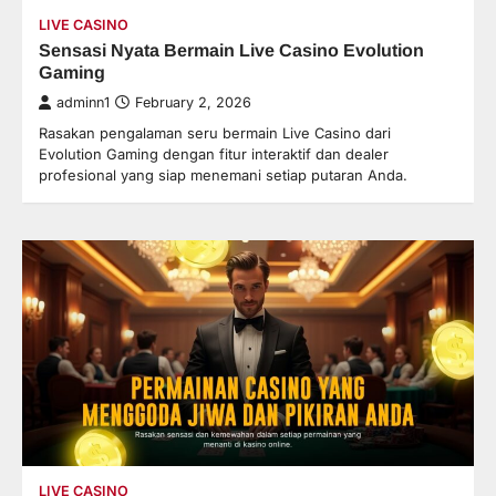
LIVE CASINO
Sensasi Nyata Bermain Live Casino Evolution
Gaming
adminn1
February 2, 2026
Rasakan pengalaman seru bermain Live Casino dari
Evolution Gaming dengan fitur interaktif dan dealer
profesional yang siap menemani setiap putaran Anda.
LIVE CASINO