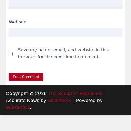
Website
Save my name, email, and website in this
browser for the next time I comment.
Copyright © 2026
The Sound of Revolution
|
Accurate News by
Ascendoor
| Powered by
WordPress
.