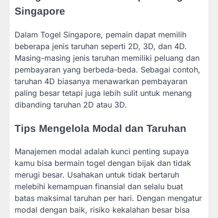
Singapore
Dalam Togel Singapore, pemain dapat memilih
beberapa jenis taruhan seperti 2D, 3D, dan 4D.
Masing-masing jenis taruhan memiliki peluang dan
pembayaran yang berbeda-beda. Sebagai contoh,
taruhan 4D biasanya menawarkan pembayaran
paling besar tetapi juga lebih sulit untuk menang
dibanding taruhan 2D atau 3D.
Tips Mengelola Modal dan Taruhan
Manajemen modal adalah kunci penting supaya
kamu bisa bermain togel dengan bijak dan tidak
merugi besar. Usahakan untuk tidak bertaruh
melebihi kemampuan finansial dan selalu buat
batas maksimal taruhan per hari. Dengan mengatur
modal dengan baik, risiko kekalahan besar bisa