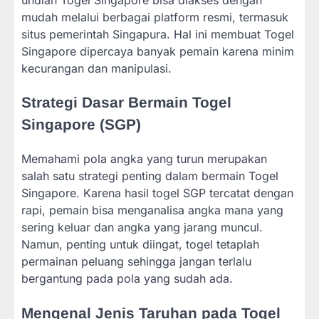
mudah melalui berbagai platform resmi, termasuk
situs pemerintah Singapura. Hal ini membuat Togel
Singapore dipercaya banyak pemain karena minim
kecurangan dan manipulasi.
Strategi Dasar Bermain Togel
Singapore (SGP)
Memahami pola angka yang turun merupakan
salah satu strategi penting dalam bermain Togel
Singapore. Karena hasil togel SGP tercatat dengan
rapi, pemain bisa menganalisa angka mana yang
sering keluar dan angka yang jarang muncul.
Namun, penting untuk diingat, togel tetaplah
permainan peluang sehingga jangan terlalu
bergantung pada pola yang sudah ada.
Mengenal Jenis Taruhan pada Togel