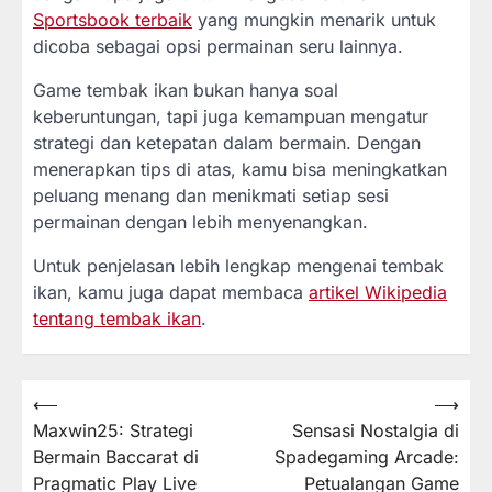
Sportsbook terbaik
yang mungkin menarik untuk
dicoba sebagai opsi permainan seru lainnya.
Game tembak ikan bukan hanya soal
keberuntungan, tapi juga kemampuan mengatur
strategi dan ketepatan dalam bermain. Dengan
menerapkan tips di atas, kamu bisa meningkatkan
peluang menang dan menikmati setiap sesi
permainan dengan lebih menyenangkan.
Untuk penjelasan lebih lengkap mengenai tembak
ikan, kamu juga dapat membaca
artikel Wikipedia
tentang tembak ikan
.
⟵
⟶
Post
Maxwin25: Strategi
Sensasi Nostalgia di
navigation
Bermain Baccarat di
Spadegaming Arcade:
Pragmatic Play Live
Petualangan Game