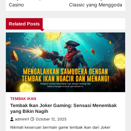
Casino
Classic yang Menggoda
Related Posts
TEMBAK IKAN
Tembak Ikan Joker Gaming: Sensasi Menembak
yang Bikin Nagih
adminn1
October 12, 2025
Nikmati keseruan bermain game tembak ikan dari Joker