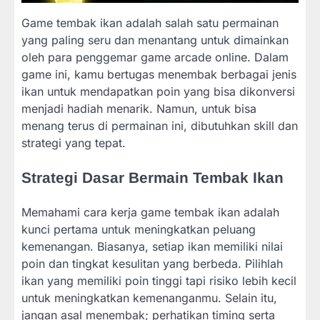
Game tembak ikan adalah salah satu permainan
yang paling seru dan menantang untuk dimainkan
oleh para penggemar game arcade online. Dalam
game ini, kamu bertugas menembak berbagai jenis
ikan untuk mendapatkan poin yang bisa dikonversi
menjadi hadiah menarik. Namun, untuk bisa
menang terus di permainan ini, dibutuhkan skill dan
strategi yang tepat.
Strategi Dasar Bermain Tembak Ikan
Memahami cara kerja game tembak ikan adalah
kunci pertama untuk meningkatkan peluang
kemenangan. Biasanya, setiap ikan memiliki nilai
poin dan tingkat kesulitan yang berbeda. Pilihlah
ikan yang memiliki poin tinggi tapi risiko lebih kecil
untuk meningkatkan kemenanganmu. Selain itu,
jangan asal menembak; perhatikan timing serta