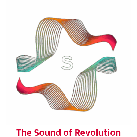
Skip
to
content
The Sound of Revolution