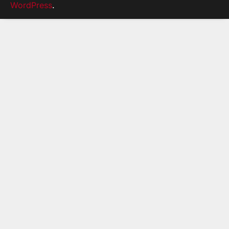
WordPress
.