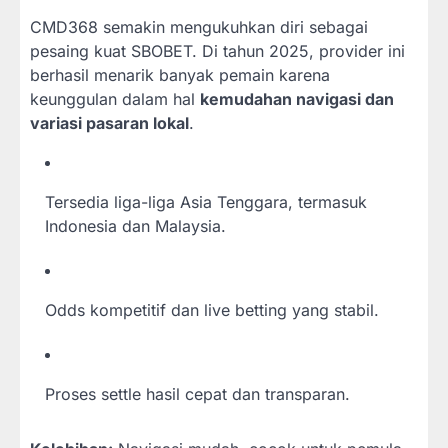
CMD368 semakin mengukuhkan diri sebagai
pesaing kuat SBOBET. Di tahun 2025, provider ini
berhasil menarik banyak pemain karena
keunggulan dalam hal
kemudahan navigasi dan
variasi pasaran lokal
.
Tersedia liga-liga Asia Tenggara, termasuk
Indonesia dan Malaysia.
Odds kompetitif dan live betting yang stabil.
Proses settle hasil cepat dan transparan.