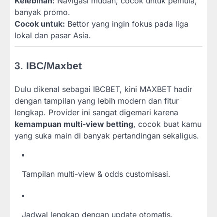
Kelebihan:
Navigasi mudah, cocok untuk pemula,
banyak promo.
Cocok untuk:
Bettor yang ingin fokus pada liga
lokal dan pasar Asia.
3.
IBC/Maxbet
Dulu dikenal sebagai IBCBET, kini MAXBET hadir
dengan tampilan yang lebih modern dan fitur
lengkap. Provider ini sangat digemari karena
kemampuan multi-view betting
, cocok buat kamu
yang suka main di banyak pertandingan sekaligus.
Tampilan multi-view & odds customisasi.
Jadwal lengkap dengan update otomatis.