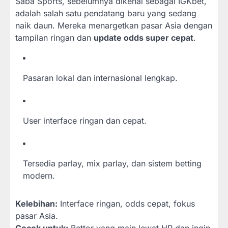
Saba Sports, sebelumnya dikenal sebagai IGKbet,
adalah salah satu pendatang baru yang sedang
naik daun. Mereka menargetkan pasar Asia dengan
tampilan ringan dan
update odds super cepat
.
Pasaran lokal dan internasional lengkap.
User interface ringan dan cepat.
Tersedia parlay, mix parlay, dan sistem betting
modern.
Kelebihan:
Interface ringan, odds cepat, fokus
pasar Asia.
Cocok untuk:
Bettor yang main lewat HP dan ingin