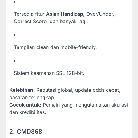
Tersedia fitur
Asian Handicap
, Over/Under,
Correct Score, dan banyak lagi.
Tampilan clean dan mobile-friendly.
Sistem keamanan SSL 128-bit.
Kelebihan:
Reputasi global, update odds cepat,
pasaran terlengkap.
Cocok untuk:
Pemain yang mengutamakan akurasi
dan kredibilitas.
2.
CMD368