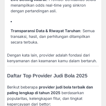
menampilkan odds real-time yang sinkron
dengan pertandingan asli.
Transparansi Data & Riwayat Taruhan
: Semua
transaksi, hasil, dan perhitungan ditampilkan
secara terbuka.
Dengan kata lain, provider adalah fondasi dari
kenyamanan dan keamanan kamu dalam bertaruh.
Daftar Top Provider Judi Bola 2025
Berikut beberapa
provider judi bola terbaik dan
paling lengkap di tahun 2025
berdasarkan
popularitas, kelengkapan fitur, dan tingkat
kepercayaan dari bettor: