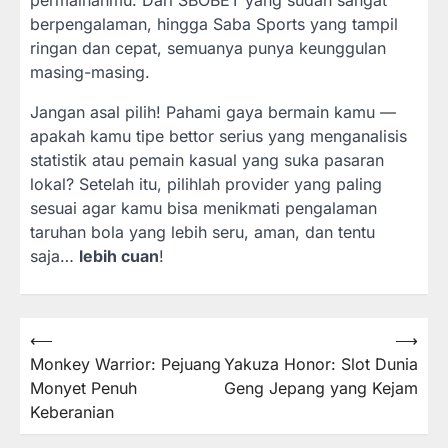
permainanmu. Dari SBOBET yang sudah sangat
berpengalaman, hingga Saba Sports yang tampil
ringan dan cepat, semuanya punya keunggulan
masing-masing.
Jangan asal pilih! Pahami gaya bermain kamu —
apakah kamu tipe bettor serius yang menganalisis
statistik atau pemain kasual yang suka pasaran
lokal? Setelah itu, pilihlah provider yang paling
sesuai agar kamu bisa menikmati pengalaman
taruhan bola yang lebih seru, aman, dan tentu
saja…
lebih cuan
!
⟵
⟶
Post
Monkey Warrior: Pejuang
Yakuza Honor: Slot Dunia
navigation
Monyet Penuh
Geng Jepang yang Kejam
Keberanian