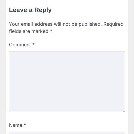
Leave a Reply
Your email address will not be published.
Required
fields are marked
*
Comment
*
Name
*