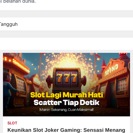
i belahan dunia.
Tangguh
SLOT
Keunikan Slot Joker Gaming: Sensasi Menang