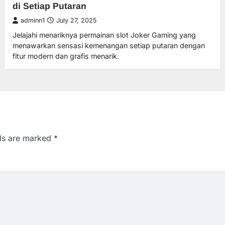
di Setiap Putaran
adminn1
July 27, 2025
Jelajahi menariknya permainan slot Joker Gaming yang
menawarkan sensasi kemenangan setiap putaran dengan
fitur modern dan grafis menarik.
lds are marked
*