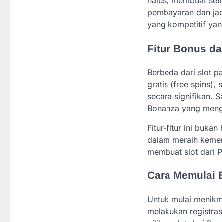
halus, membuat seti
pembayaran dan jac
yang kompetitif yan
Fitur Bonus d
Berbeda dari slot p
gratis (free spins)
secara signifikan. 
Bonanza yang mengh
Fitur-fitur ini buk
dalam meraih kemen
membuat slot dari P
Cara Memulai B
Untuk mulai menikma
melakukan registra