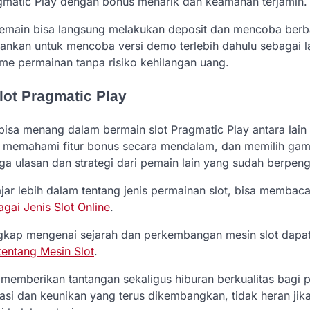
ragmatic Play dengan bonus menarik dan keamanan terjamin.
, pemain bisa langsung melakukan deposit dan mencoba berb
rankan untuk mencoba versi demo terlebih dahulu sebagai l
 permainan tanpa risiko kehilangan uang.
ot Pragmatic Play
bisa menang dalam bermain slot Pragmatic Play antara lain
, memahami fitur bonus secara mendalam, dan memilih ga
juga ulasan dan strategi dari pemain lain yang sudah berpen
jar lebih dalam tentang jenis permainan slot, bisa membaca a
gai Jenis Slot Online
.
ngkap mengenai sejarah dan perkembangan mesin slot dapa
tentang Mesin Slot
.
 memberikan tantangan sekaligus hiburan berkualitas bagi 
asi dan keunikan yang terus dikembangkan, tidak heran jika