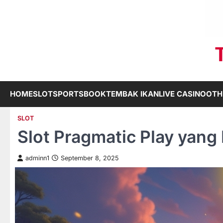
HOME
SLOT
SPORTSBOOK
TEMBAK IKAN
LIVE CASINO
OTH
SLOT
Slot Pragmatic Play yang
adminn1
September 8, 2025