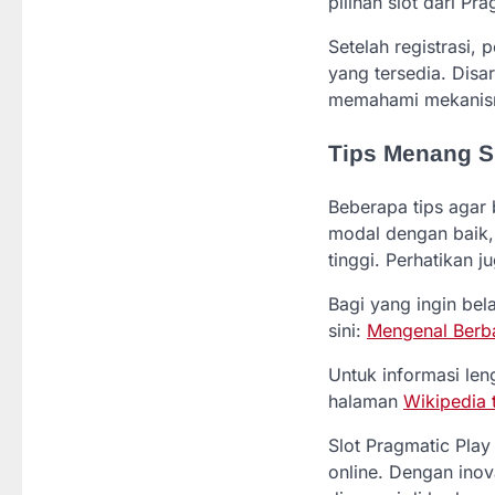
pilihan slot dari P
Setelah registrasi
yang tersedia. Disa
memahami mekanisme
Tips Menang Sl
Beberapa tips agar 
modal dengan baik
tinggi. Perhatikan 
Bagi yang ingin bela
sini:
Mengenal Berba
Untuk informasi le
halaman
Wikipedia 
Slot Pragmatic Play
online. Dengan inov