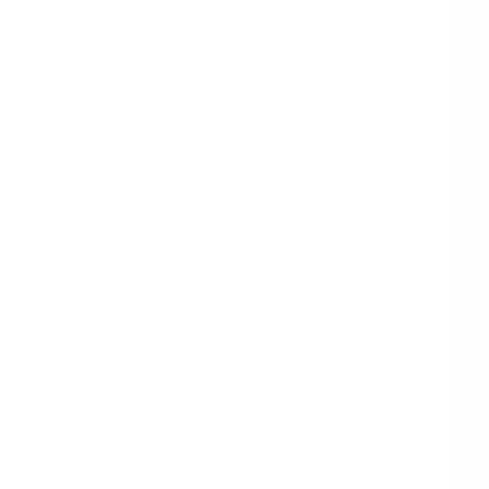
Skip
to
content