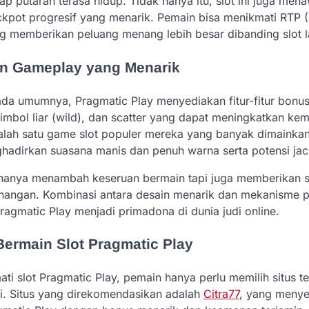
ap putaran terasa hidup. Tidak hanya itu, slot ini juga me
kpot progresif yang menarik. Pemain bisa menikmati RTP (R
g memberikan peluang menang lebih besar dibanding slot la
an Gameplay yang Menarik
ada umumnya, Pragmatic Play menyediakan fitur-fitur bonus
, simbol liar (wild), dan scatter yang dapat meningkatkan 
Salah satu game slot populer mereka yang banyak dimainka
adirkan suasana manis dan penuh warna serta potensi jac
an hanya menambah keseruan bermain tapi juga memberikan s
angan. Kombinasi antara desain menarik dan mekanisme pe
ragmatic Play menjadi primadona di dunia judi online.
ermain Slot Pragmatic Play
ti slot Pragmatic Play, pemain hanya perlu memilih situs t
si. Situs yang direkomendasikan adalah
Citra77
, yang menye