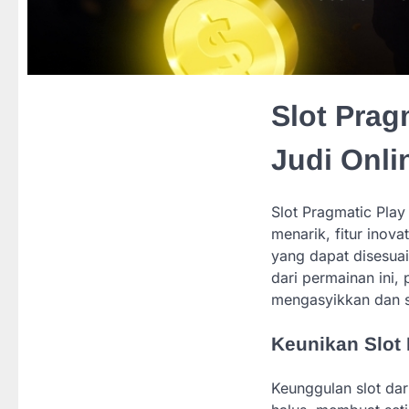
Slot Prag
Judi Onli
Slot Pragmatic Play
menarik, fitur inov
yang dapat disesuai
dari permainan ini,
mengasyikkan dan s
Keunikan Slot 
Keunggulan slot dar