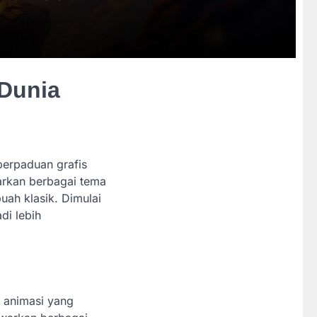
 Dunia
 perpaduan grafis
warkan berbagai tema
uah klasik. Dimulai
di lebih
n animasi yang