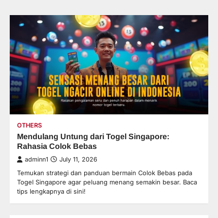
OTHERS
Mendulang Untung dari Togel Singapore:
Rahasia Colok Bebas
adminn1
July 11, 2026
Temukan strategi dan panduan bermain Colok Bebas pada
Togel Singapore agar peluang menang semakin besar. Baca
tips lengkapnya di sini!