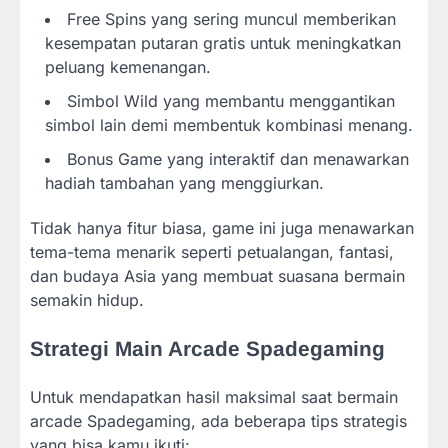
Free Spins yang sering muncul memberikan
kesempatan putaran gratis untuk meningkatkan
peluang kemenangan.
Simbol Wild yang membantu menggantikan
simbol lain demi membentuk kombinasi menang.
Bonus Game yang interaktif dan menawarkan
hadiah tambahan yang menggiurkan.
Tidak hanya fitur biasa, game ini juga menawarkan
tema-tema menarik seperti petualangan, fantasi,
dan budaya Asia yang membuat suasana bermain
semakin hidup.
Strategi Main Arcade Spadegaming
Untuk mendapatkan hasil maksimal saat bermain
arcade Spadegaming, ada beberapa tips strategis
yang bisa kamu ikuti: