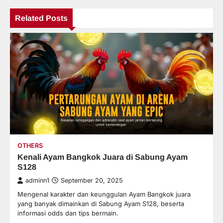
Related Posts
OTHERS
Kenali Ayam Bangkok Juara di Sabung Ayam
S128
adminn1
September 20, 2025
Mengenal karakter dan keunggulan Ayam Bangkok juara
yang banyak dimainkan di Sabung Ayam S128, beserta
informasi odds dan tips bermain.