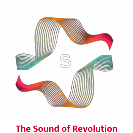
Skip
to
content
The Sound of Revolution