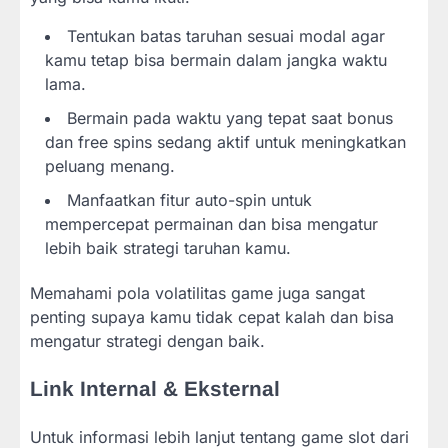
Tentukan batas taruhan sesuai modal agar
kamu tetap bisa bermain dalam jangka waktu
lama.
Bermain pada waktu yang tepat saat bonus
dan free spins sedang aktif untuk meningkatkan
peluang menang.
Manfaatkan fitur auto-spin untuk
mempercepat permainan dan bisa mengatur
lebih baik strategi taruhan kamu.
Memahami pola volatilitas game juga sangat
penting supaya kamu tidak cepat kalah dan bisa
mengatur strategi dengan baik.
Link Internal & Eksternal
Untuk informasi lebih lanjut tentang game slot dari